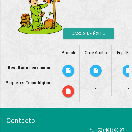
CASOS DE ÉXITO
Brócoli
Chile Ancho
Frijol Ej
Resultados en campo
Paquetes Tecnológicos
-
-
Contacto
+52 (461) 60 87