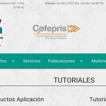
 Sábado 9:00 - 14:00
Oficina:
+52 (461) 60 87 503, +52 (461) 60 88 752
(GTM -6)
arrow_drop_down
arrow_drop_down
tos
Servicios
Publicaciones
Multim
TUTORIALES
ductos Aplicación
Tutor