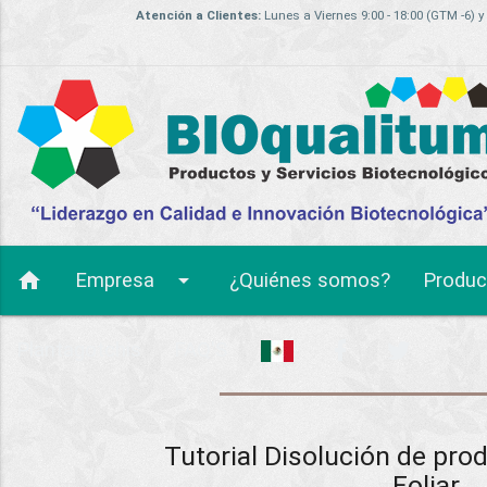
Atención a Clientes:
Lunes a Viernes 9:00 - 18:00 (GTM -6) y
home
arrow_drop_down
Empresa
¿Quiénes somos?
Produc
Plantagotchis
FAQ'S
Tutorial Disolución de pro
Foliar